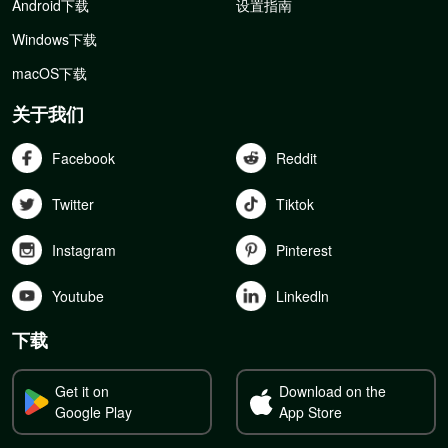
Android下载
设置指南
Windows下载
macOS下载
关于我们
Facebook
Reddit
Twitter
Tiktok
Instagram
Pinterest
Youtube
Linkedln
下载
Get it on
Download on the
Google Play
App Store