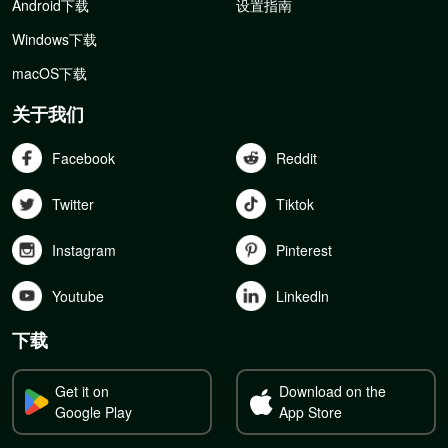
Android下载
设置指南
Windows下载
macOS下载
关于我们
Facebook
Reddit
Twitter
Tiktok
Instagram
Pinterest
Youtube
Linkedln
下载
Get it on
Download on the
Google Play
App Store