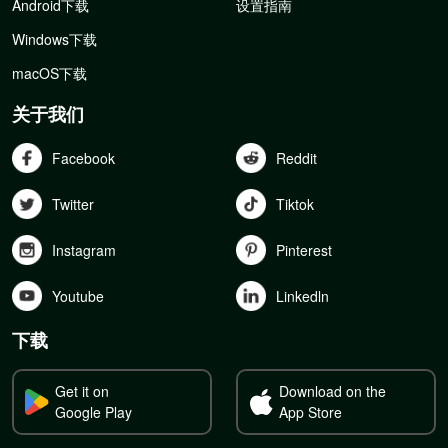
Android下载
设置指南
Windows下载
macOS下载
关于我们
Facebook
Reddit
Twitter
Tiktok
Instagram
Pinterest
Youtube
Linkedln
下载
Get it on
Download on the
Google Play
App Store