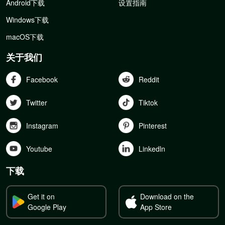
Android下载
设置指南
Windows下载
macOS下载
关于我们
Facebook
Reddit
Twitter
Tiktok
Instagram
Pinterest
Youtube
Linkedln
下载
Get it on
Download on the
Google Play
App Store