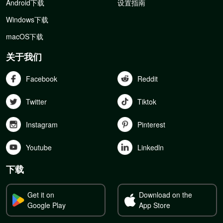
Android下载
设置指南
Windows下载
macOS下载
关于我们
Facebook
Reddit
Twitter
Tiktok
Instagram
Pinterest
Youtube
Linkedln
下载
Get it on
Download on the
Google Play
App Store