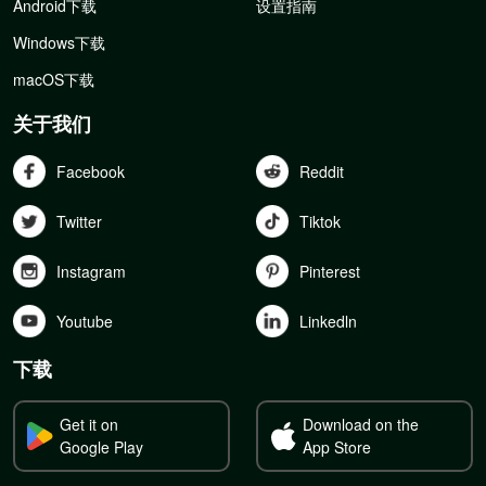
Android下载
设置指南
Windows下载
macOS下载
关于我们
Facebook
Reddit
Twitter
Tiktok
Instagram
Pinterest
Youtube
Linkedln
下载
Get it on
Download on the
Google Play
App Store