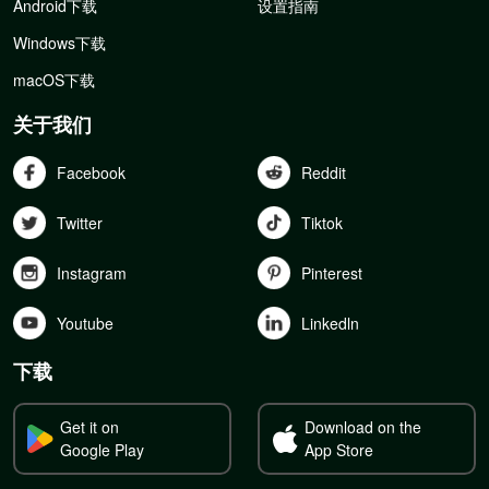
Android下载
设置指南
Windows下载
macOS下载
关于我们
Facebook
Reddit
Twitter
Tiktok
Instagram
Pinterest
Youtube
Linkedln
下载
Get it on
Download on the
Google Play
App Store