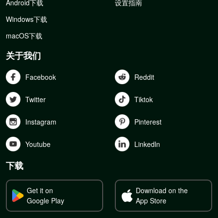
Android下载
设置指南
Windows下载
macOS下载
关于我们
Facebook
Reddit
Twitter
Tiktok
Instagram
Pinterest
Youtube
Linkedln
下载
Get it on
Download on the
Google Play
App Store