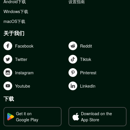
Android下载
设置指南
Windows下载
macOS下载
关于我们
Facebook
Reddit
Twitter
Tiktok
Instagram
Pinterest
Youtube
Linkedln
下载
Get it on
Download on the
Google Play
App Store