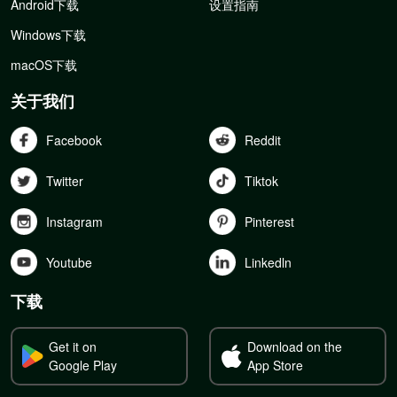
Android下载
设置指南
Windows下载
macOS下载
关于我们
Facebook
Reddit
Twitter
Tiktok
Instagram
Pinterest
Youtube
Linkedln
下载
Get it on
Download on the
Google Play
App Store