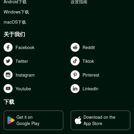
Android下载
设置指南
Windows下载
macOS下载
关于我们
Facebook
Reddit
Twitter
Tiktok
Instagram
Pinterest
Youtube
Linkedln
下载
Get it on
Download on the
Google Play
App Store