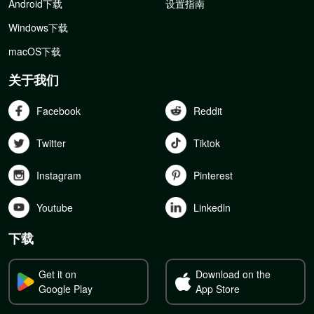
Android下载
设置指南
Windows下载
macOS下载
关于我们
Facebook
Reddit
Twitter
Tiktok
Instagram
Pinterest
Youtube
Linkedln
下载
Get it on
Download on the
Google Play
App Store