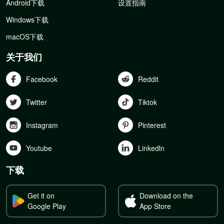
Android下载
设置指南
Windows下载
macOS下载
关于我们
Facebook
Reddit
Twitter
Tiktok
Instagram
Pinterest
Youtube
Linkedln
下载
Get it on
Download on the
Google Play
App Store