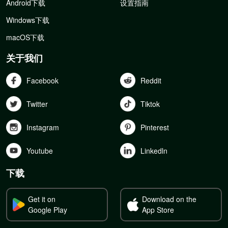
Android下载
设置指南
Windows下载
macOS下载
关于我们
Facebook
Reddit
Twitter
Tiktok
Instagram
Pinterest
Youtube
Linkedln
下载
Get it on
Download on the
Google Play
App Store