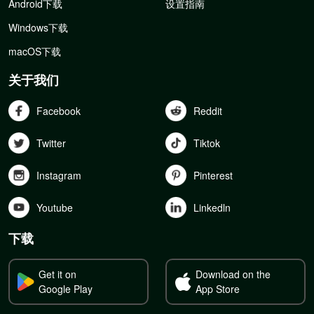
Android下载
设置指南
Windows下载
macOS下载
关于我们
Facebook
Reddit
Twitter
Tiktok
Instagram
Pinterest
Youtube
Linkedln
下载
Get it on
Download on the
Google Play
App Store