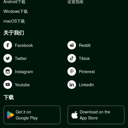
Android下载
设置指南
Windows下载
macOS下载
关于我们
Facebook
Reddit
Twitter
Tiktok
Instagram
Pinterest
Youtube
Linkedln
下载
Get it on
Download on the
Google Play
App Store