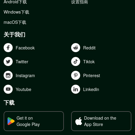
Android下载
设置指南
Windows下载
macOS下载
关于我们
Facebook
Reddit
Twitter
Tiktok
Instagram
Pinterest
Youtube
Linkedln
下载
Get it on
Download on the
Google Play
App Store