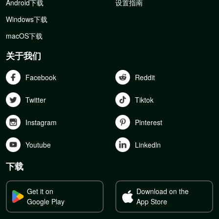
Android下载
设置指南
Windows下载
macOS下载
关于我们
Facebook
Reddit
Twitter
Tiktok
Instagram
Pinterest
Youtube
Linkedln
下载
Get it on
Download on the
Google Play
App Store