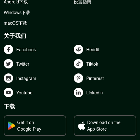
Android下载
设置指南
Windows下载
macOS下载
关于我们
Facebook
Reddit
Twitter
Tiktok
Instagram
Pinterest
Youtube
Linkedln
下载
Get it on
Download on the
Google Play
App Store