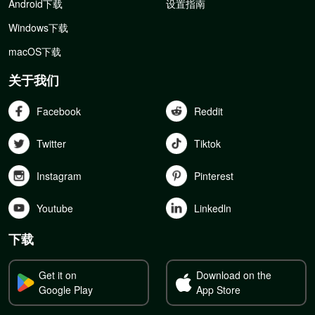
Android下载
设置指南
Windows下载
macOS下载
关于我们
Facebook
Reddit
Twitter
Tiktok
Instagram
Pinterest
Youtube
Linkedln
下载
Get it on
Download on the
Google Play
App Store