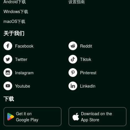
Android下载
设置指南
Windows下载
macOS下载
关于我们
Facebook
Reddit
Twitter
Tiktok
Instagram
Pinterest
Youtube
Linkedln
下载
Get it on
Download on the
Google Play
App Store