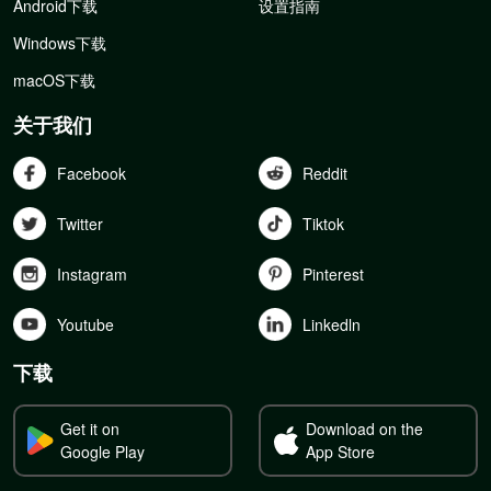
Android下载
设置指南
Windows下载
macOS下载
关于我们
Facebook
Reddit
Twitter
Tiktok
Instagram
Pinterest
Youtube
Linkedln
下载
Get it on
Download on the
Google Play
App Store