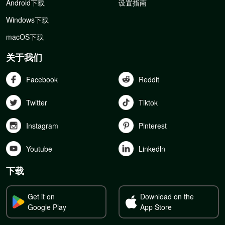
Android下载
设置指南
Windows下载
macOS下载
关于我们
Facebook
Reddit
Twitter
Tiktok
Instagram
Pinterest
Youtube
Linkedln
下载
Get it on
Download on the
Google Play
App Store