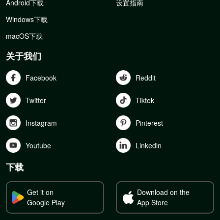
Android下载
设置指南
Windows下载
macOS下载
关于我们
Facebook
Reddit
Twitter
Tiktok
Instagram
Pinterest
Youtube
Linkedln
下载
Get it on
Download on the
Google Play
App Store