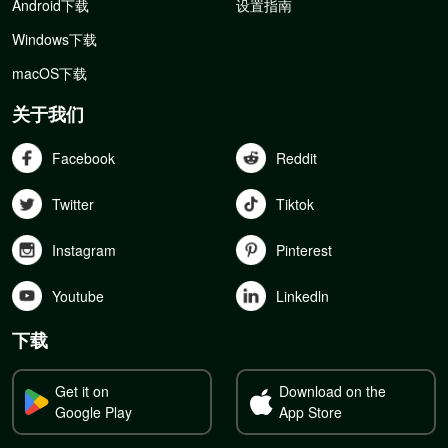
Android下载
设置指南
Windows下载
macOS下载
关于我们
Facebook
Reddit
Twitter
Tiktok
Instagram
Pinterest
Youtube
Linkedln
下载
Get it on
Download on the
Google Play
App Store