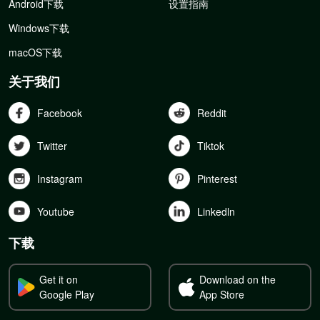
Android下载
设置指南
Windows下载
macOS下载
关于我们
Facebook
Reddit
Twitter
Tiktok
Instagram
Pinterest
Youtube
Linkedln
下载
Get it on
Download on the
Google Play
App Store