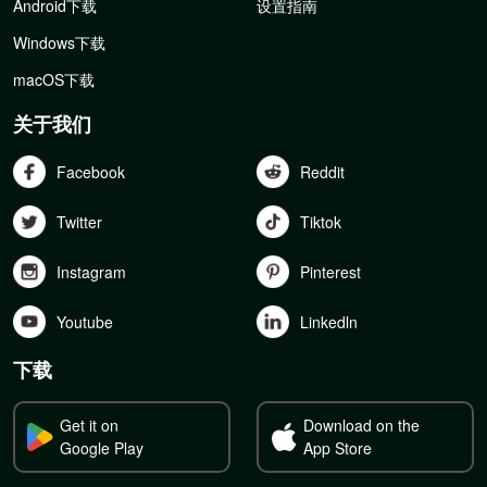
Android下载
设置指南
Windows下载
macOS下载
关于我们
Facebook
Reddit
Twitter
Tiktok
Instagram
Pinterest
Youtube
Linkedln
下载
Get it on
Download on the
Google Play
App Store