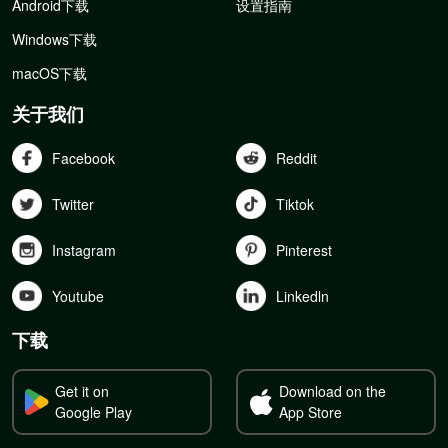
Android下载
设置指南
Windows下载
macOS下载
关于我们
Facebook
Reddit
Twitter
Tiktok
Instagram
Pinterest
Youtube
Linkedln
下载
Get it on
Download on the
Google Play
App Store