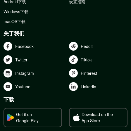
Android下载
设置指南
Windows下载
macOS下载
关于我们
Facebook
Reddit
Twitter
Tiktok
Instagram
Pinterest
Youtube
Linkedln
下载
Get it on
Download on the
Google Play
App Store