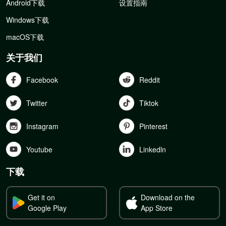
Android下载
设置指南
Windows下载
macOS下载
关于我们
Facebook
Reddit
Twitter
Tiktok
Instagram
Pinterest
Youtube
Linkedln
下载
Get it on
Download on the
Google Play
App Store