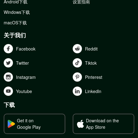
Android下载
设置指南
Windows下载
macOS下载
关于我们
Facebook
Reddit
Twitter
Tiktok
Instagram
Pinterest
Youtube
Linkedln
下载
Get it on
Download on the
Google Play
App Store