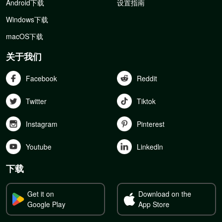
Android下载
设置指南
Windows下载
macOS下载
关于我们
Facebook
Reddit
Twitter
Tiktok
Instagram
Pinterest
Youtube
Linkedln
下载
Get it on
Download on the
Google Play
App Store