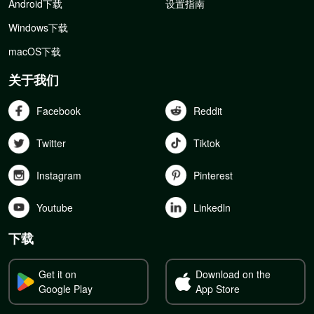
Android下载
设置指南
Windows下载
macOS下载
关于我们
Facebook
Reddit
Twitter
Tiktok
Instagram
Pinterest
Youtube
Linkedln
下载
Get it on
Download on the
Google Play
App Store